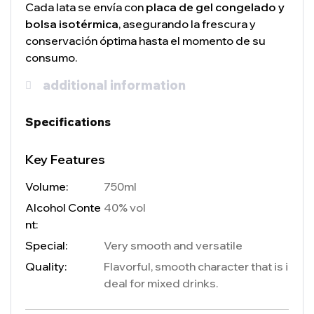
Cada lata se envía con
placa de gel congelado y
bolsa isotérmica
, asegurando la frescura y
conservación óptima hasta el momento de su
consumo.
additional information
Specifications
Key Features
Volume:
750ml
Alcohol Conte
40% vol
nt:
Special:
Very smooth and versatile
Quality:
Flavorful, smooth character that is i
deal for mixed drinks.